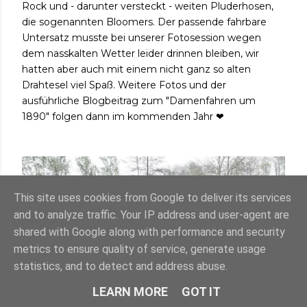
Rock und - darunter versteckt - weiten Pluderhosen,
die sogenannten Bloomers. Der passende fahrbare
Untersatz musste bei unserer Fotosession wegen
dem nasskalten Wetter leider drinnen bleiben, wir
hatten aber auch mit einem nicht ganz so alten
Drahtesel viel Spaß. Weitere Fotos und der
ausführliche Blogbeitrag zum "Damenfahren um
1890" folgen dann im kommenden Jahr ❤
This site uses cookies from Google to deliver its services
and to analyze traffic. Your IP address and user-agent are
shared with Google along with performance and security
metrics to ensure quality of service, generate usage
statistics, and to detect and address abuse.
LEARN MORE
GOT IT