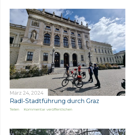
s
t
s
März 24, 2024
Radl-Stadtführung durch Graz
Teilen
Kommentar veröffentlichen