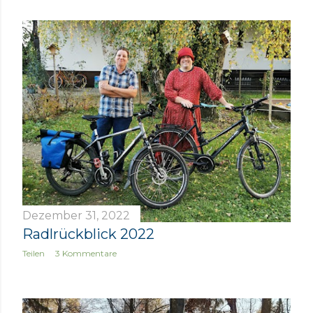
s
t
s
Dezember 31, 2022
Radlrückblick 2022
Teilen
3 Kommentare