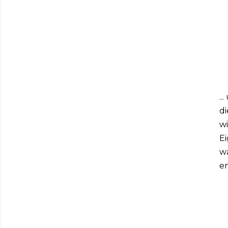
..
d
wi
Ei
w
e