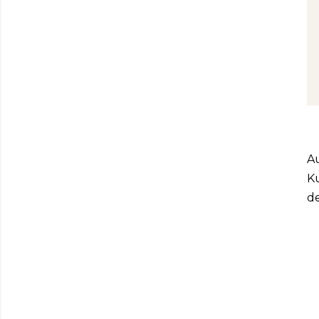
Au
K
de