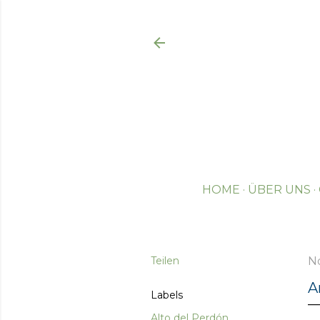
HOME
ÜBER UNS
Teilen
N
A
Labels
Alto del Perdón