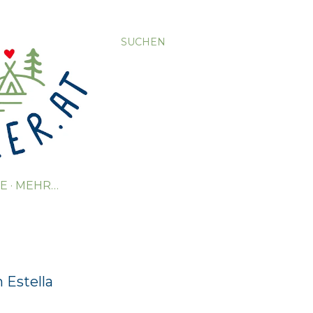
SUCHEN
TE
MEHR…
 Estella