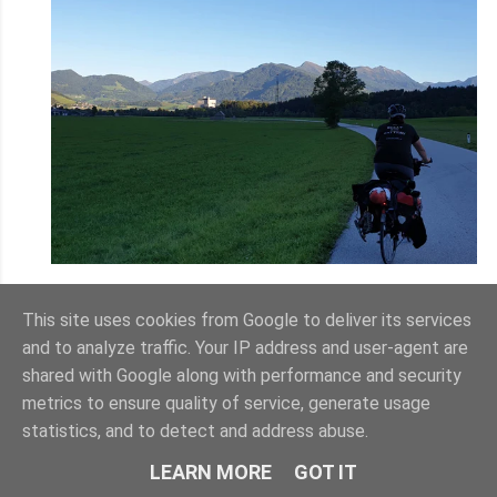
This site uses cookies from Google to deliver its services
Rechtzeitig zum Sonnenuntergang stellten wir in
and to analyze traffic. Your IP address and user-agent are
Irdning "Im Dörfl anno 1873" mit Blick auf den
shared with Google along with performance and security
Grimming unser Zelt auf. Die Ferienanlage mit
metrics to ensure quality of service, generate usage
Campingplatz und Hütten sorgt mit auf alt
statistics, and to detect and address abuse.
getrimmten Gebäuden und viel Holz für uriges und
gemütliches Ambiente.
LEARN MORE
GOT IT