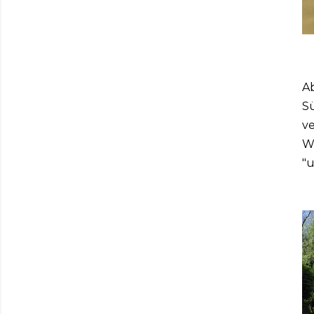
Ab
Sü
ve
Wa
"u