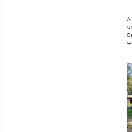
Al
un
Be
w