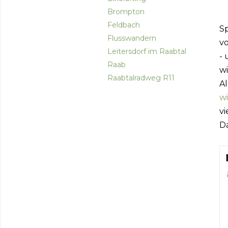
Brompton
Feldbach
Sp
Flusswandern
v
Leitersdorf im Raabtal
-
Raab
wi
Raabtalradweg R11
Al
wi
vi
D