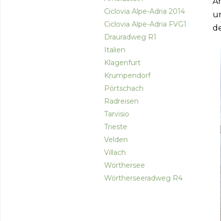
A
Ciclovia Alpe-Adria 2014
u
Ciclovia Alpe-Adria FVG1
d
Drauradweg R1
Italien
Klagenfurt
Krumpendorf
Pörtschach
Radreisen
Tarvisio
Trieste
Velden
Villach
Wörthersee
Wörtherseeradweg R4