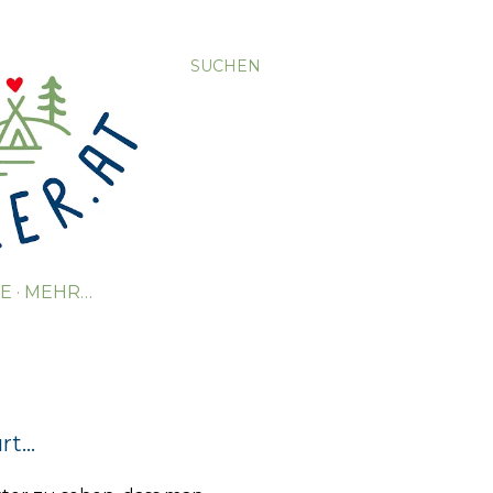
SUCHEN
TE
MEHR…
t...