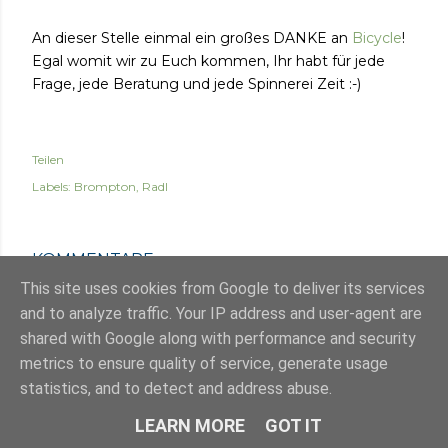
An dieser Stelle einmal ein großes DANKE an
Bicycle
!
Egal womit wir zu Euch kommen, Ihr habt für jede
Frage, jede Beratung und jede Spinnerei Zeit :-)
Teilen
Labels:
Brompton
Radl
KOMMENTARE
This site uses cookies from Google to deliver its services
and to analyze traffic. Your IP address and user-agent are
shared with Google along with performance and security
metrics to ensure quality of service, generate usage
statistics, and to detect and address abuse.
LEARN MORE
GOT IT