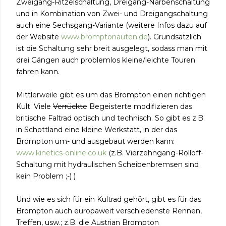
Zweigang-Ritzelschaltung, Dreigang-Narbenschaltung
und in Kombination von Zwei- und Dreigangschaltung
auch eine Sechsgang-Variante (weitere Infos dazu auf
der Website
www.bromptonauten.de
). Grundsätzlich
ist die Schaltung sehr breit ausgelegt, sodass man mit
drei Gängen auch problemlos kleine/leichte Touren
fahren kann.
Mittlerweile gibt es um das Brompton einen richtigen
Kult. Viele
Verrückte
Begeisterte modifizieren das
britische Faltrad optisch und technisch. So gibt es z.B.
in Schottland eine kleine Werkstatt, in der das
Brompton um- und ausgebaut werden kann:
www.kinetics-online.co.uk
(z.B. Vierzehngang-Rolloff-
Schaltung mit hydraulischen Scheibenbremsen sind
kein Problem ;-) )
Und wie es sich für ein Kultrad gehört, gibt es für das
Brompton auch europaweit verschiedenste Rennen,
Treffen, usw.; z.B. die Austrian Brompton